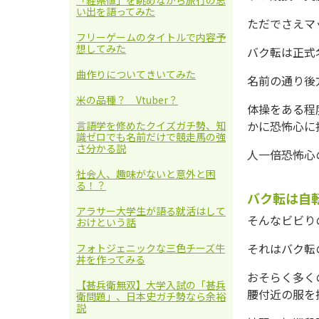
「経県値」を眺めながら旅行の思
い出を語ってみた
ただでさえマ
フリーゲームのタイトルで内容予
想してみた
バク転は正式
曲作りについてきいてみた
名前の通り後
米の品種？ Vtuber？
体操をある程
かに恐怖心に
言語学を修めたクイズガチ勢、知
識ゼロでも名前だけで競走馬の強
さ分かる説
人一倍恐怖心
社会人、趣味がないと意外と困
る！？
バク転は自
アラサー大学生が語る就活はして
そんなビビり
おけという話
それはバク転
フォトジェニックな三色チーズ牛
丼を作ってみる
おそらく多く
【甚兵衛無双】大学入試の「甚兵
腰付近の服を
衛問題」、日本史ガチ勢なら余裕
説