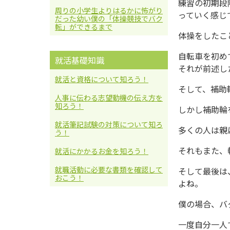
練習の初期段
周りの小学生よりはるかに怖がり
っていく感じ
だった幼い僕の「体操競技でバク
転」ができるまで
体操をしたこ
自転車を初め
就活基礎知識
それが前述し
就活と資格について知ろう！
そして、補助
人事に伝わる志望動機の伝え方を
知ろう！
しかし補助輪
就活筆記試験の対策について知ろ
多くの人は親
う！
それもまた、
就活にかかるお金を知ろう！
就職活動に必要な書類を確認して
そして最後は
おこう！
よね。
僕の場合、バ
一度自分一人