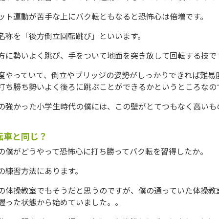
ット運動が苦手な上にバク転ともなると恐怖心は倍増です。
名称を「後方倒立回転跳び」といいます。
方に勢いよく跳び、手をついて地面を突き放して回転する技で
度やっていて、倒立やブリッジの姿勢がしっかりできれば難易
打ち勝ち勢いよく後ろに跳ぶことができるかというところなの
の強かった小学生時代の僕には、この壁がとてつもなく高いも
転車と同じ？
の僕がどうやって恐怖心に打ち勝ってバク転を習得したか。
の練習方法にあります。
の体操教室でもそうだと思うのですが、僕の通っていた体操教
握った状態から始めていました。。