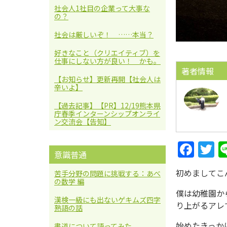
社会人1社目の企業って大事な
の？
社会は厳しいぞ！ ……本当？
好きなこと（クリエイティブ）を
仕事にしない方が良い！ かも。
著者情報
【お知らせ】更新再開【社会人は
辛いよ】
【過去記事】【PR】12/19熊本県
庁春季インターンシップオンライ
ン交流会【告知】
Face
Twi
意識普通
boo
ter
初めましてこ
苦手分野の問題に挑戦する：あべ
の数学 編
k
僕は幼稚園か
漢検一級にも出ないゲキムズ四字
り上がるアレ
熟語の話
始めたきっか
書道について語ってみた