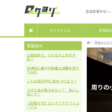
意識普通学生
ロクヨリとは
意識高
ホーム
意識ゆるめ
意識高め
公認会計士、どんな人におすす
め？
法律初心者が行政書士試験を受け
てみた
こんな自己PRに気をつけよう！
周りの
コネ入社が後ろめたい？ 気にし
ないで！
【お知らせ】ユニクリナビリニュ
ーアル