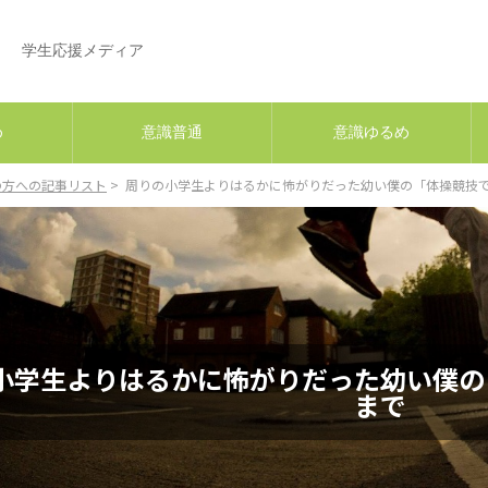
へ。
学生応援メディア
め
意識普通
意識ゆるめ
の方への記事リスト
周りの小学生よりはるかに怖がりだった幼い僕の「体操競技
小学生よりはるかに怖がりだった幼い僕の
まで