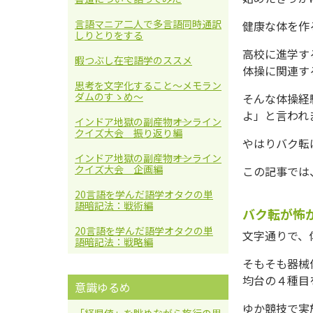
言語マニア二人で多言語同時通訳
健康な体を作
しりとりをする
高校に進学す
暇つぶし在宅語学のススメ
体操に関連す
思考を文字化すること〜メモラン
ダムのすゝめ〜
そんな体操経
よ」と言われ
インドア地獄の副産物――オンライン
クイズ大会 振り返り編
やはりバク転
インドア地獄の副産物――オンライン
クイズ大会 企画編
この記事では
20言語を学んだ語学オタクの単
語暗記法：戦術編
バク転が怖
20言語を学んだ語学オタクの単
文字通りで、
語暗記法：戦略編
そもそも器械
均台の４種目
意識ゆるめ
ゆか競技で実