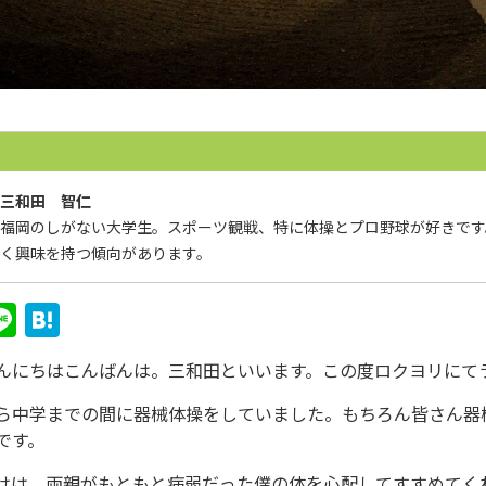
三和田 智仁
福岡のしがない大学生。スポーツ観戦、特に体操とプロ野球が好きです
く興味を持つ傾向があります。
t
Line
Hate
na
んにちはこんばんは。三和田といいます。この度ロクヨリにて
ら中学までの間に器械体操をしていました。もちろん皆さん器
です。
けは、両親がもともと病弱だった僕の体を心配してすすめてく