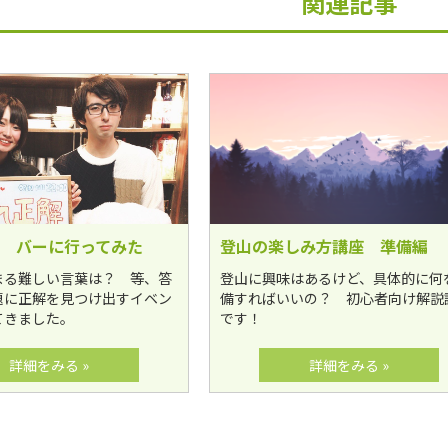
関連記事
 バーに行ってみた
登山の楽しみ方講座 準備編
まる難しい言葉は？ 等、答
登山に興味はあるけど、具体的に何
題に正解を見つけ出すイベン
備すればいいの？ 初心者向け解説
てきました。
です！
詳細をみる »
詳細をみる »