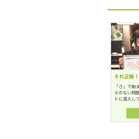
それ正解！
「さ」で始
えのない問
トに潜入し