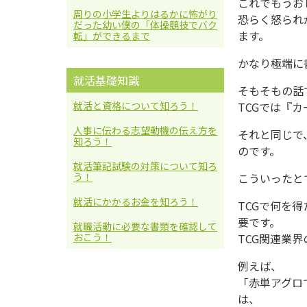
これでもうお
周りの小学生よりはるかに怖がり
恐らく怒られ
だった幼い僕の「体操競技でバク
ます。
転」ができるまで
かなり極端に
就活基礎知識
そもそもの話
TCGでは『
就活と資格について知ろう！
人事に伝わる志望動機の伝え方を
それと同じで
知ろう！
のです。
就活筆記試験の対策について知ろ
こういったと
う！
就活にかかるお金を知ろう！
TCGで何を
要です。
就職活動に必要な書類を確認して
TCG関連業
おこう！
例えば、
「赤単アグロ
は、