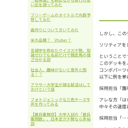
「経県値」を眺めながら旅行の思
い出を語ってみた
フリーゲームのタイトルで内容予
想してみた
曲作りについてきいてみた
しかし、この
米の品種？ Vtuber？
ソリティアを
言語学を修めたクイズガチ勢、知
識ゼロでも名前だけで競走馬の強
ということで
さ分かる説
このデッキを
コンボパーツ
社会人、趣味がないと意外と困
る！？
以下に例を挙
アラサー大学生が語る就活はして
採用担当「趣
おけという話
アレな方「は
フォトジェニックな三色チーズ牛
丼を作ってみる
中々その速度
【甚兵衛無双】大学入試の「甚兵
採用担当「…
衛問題」、日本史ガチ勢なら余裕
説