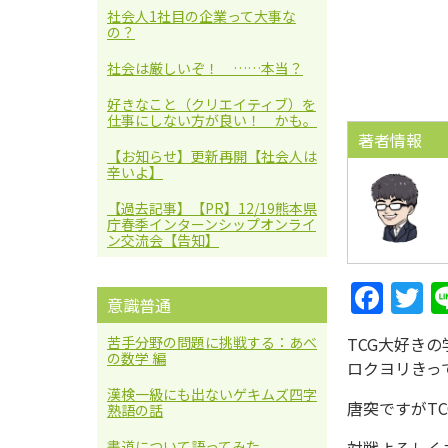
社会人1社目の企業って大事な
の？
社会は厳しいぞ！ ……本当？
好きなこと（クリエイティブ）を
仕事にしない方が良い！ かも。
著者情報
【お知らせ】更新再開【社会人は
辛いよ】
【過去記事】【PR】12/19熊本県
庁春季インターンシップオンライ
ン交流会【告知】
Face
Twi
意識普通
boo
ter
TCG大好き
苦手分野の問題に挑戦する：あべ
の数学 編
k
ロクヨリきっ
漢検一級にも出ないゲキムズ四字
唐突ですがT
熟語の話
対戦よろしく
書道について語ってみた