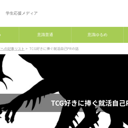
へ。
学生応援メディア
め
意識普通
意識ゆるめ
方への記事リスト
TCG好きに捧ぐ就活自己PRの話
TCG好きに捧ぐ就活自己