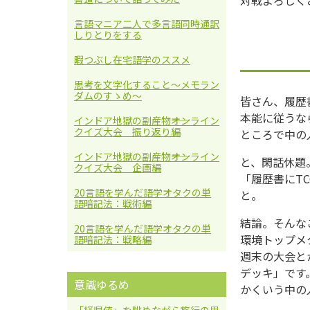
言語マニア二人で多言語同時通訳
しりとりをする
暇つぶし在宅語学のススメ
思考を文字化すること〜メモラン
ダムのすゝめ〜
皆さん、履歴
本能に従うな
インドア地獄の副産物――オンライン
クイズ大会 振り返り編
ところで中の
インドア地獄の副産物――オンライン
と、閑話休題
クイズ大会 企画編
「履歴書にT
20言語を学んだ語学オタクの単
と。
語暗記法：戦術編
結論。そんな
20言語を学んだ語学オタクの単
環境トップメ
語暗記法：戦略編
週末の大会と
デッキ」です
意識ゆるめ
かくいう中の