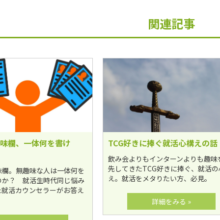
関連記事
味欄、一体何を書け
TCG好きに捧ぐ就活心構えの話
飲み会よりもインターンよりも趣味
先してきたTCG好きに捧ぐ、就活の
味欄。無趣味な人は一体何を
え。就活をメタりたい方、必見。
のか？ 就活生時代同じ悩み
た就活カウンセラーがお答え
詳細をみる »