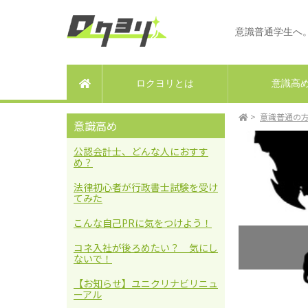
意識普通学生
ロクヨリとは
意識高
ホーム
意識普通の
意識高め
公認会計士、どんな人におすす
め？
法律初心者が行政書士試験を受け
てみた
こんな自己PRに気をつけよう！
コネ入社が後ろめたい？ 気にし
ないで！
【お知らせ】ユニクリナビリニュ
ーアル